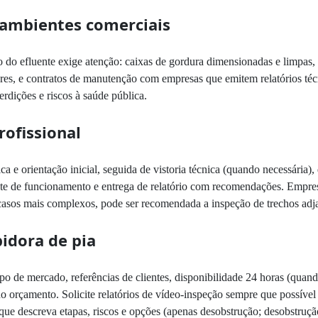
ambientes comerciais
ão do efluente exige atenção: caixas de gordura dimensionadas e limpas,
tares, e contratos de manutenção com empresas que emitem relatórios té
rdições e riscos à saúde pública.
ofissional
a e orientação inicial, seguida de vistoria técnica (quando necessária
teste de funcionamento e entrega de relatório com recomendações. Empr
ra casos mais complexos, pode ser recomendada a inspeção de trechos ad
idora de pia
mpo de mercado, referências de clientes, disponibilidade 24 horas (quan
a no orçamento. Solicite relatórios de vídeo-inspeção sempre que possí
que descreva etapas, riscos e opções (apenas desobstrução; desobstru