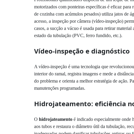
motorizados com ponteiras específicas é eficaz para 
de cozinha com acúmulos pesados) utiliza jatos de ág
acesso, a inspeção por câmera (vídeo-inspeção) permi
casos, a sucção a vácuo é usada para retirar materia
estado da tubulação (PVC, ferro fundido, etc.).
Vídeo-inspeção e diagnóstico
A vídeo-inspeção é uma tecnologia que revolucionou 
interior do ramal, registra imagens e mede a distânc
do problema e orienta a melhor estratégia de ação. P
manutenções programadas.
Hidrojateamento: eficiência 
O
hidrojateamento
é indicado especialmente onde há
aos tubos e restaura o diâmetro útil da tubulação, r
inadequadas podem danificar tubulações antigas ou f