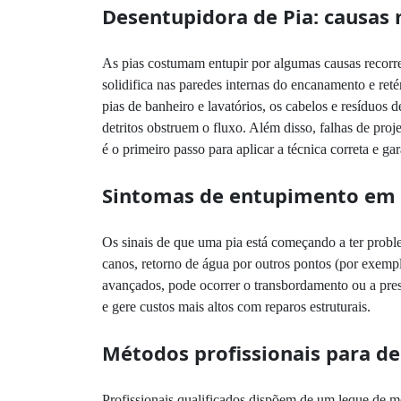
Desentupidora de Pia: causas
As pias costumam entupir por algumas causas recorr
solidifica nas paredes internas do encanamento e r
pias de banheiro e lavatórios, os cabelos e resíduos 
detritos obstruem o fluxo. Além disso, falhas de pro
é o primeiro passo para aplicar a técnica correta e ga
Sintomas de entupimento em 
Os sinais de que uma pia está começando a ter probl
canos, retorno de água por outros pontos (por exemplo
avançados, pode ocorrer o transbordamento ou a presen
e gere custos mais altos com reparos estruturais.
Métodos profissionais para d
Profissionais qualificados dispõem de um leque de m