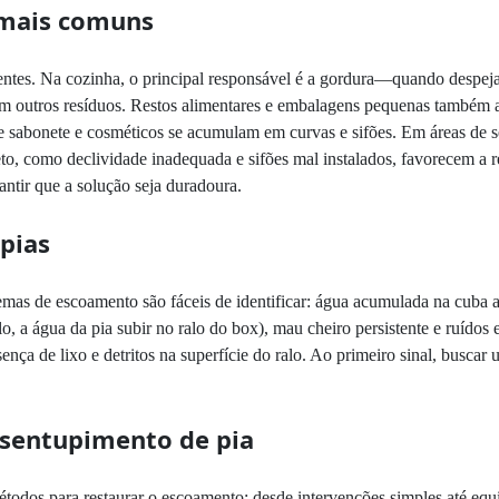
 mais comuns
entes. Na cozinha, o principal responsável é a gordura—quando despe
etém outros resíduos. Restos alimentares e embalagens pequenas també
de sabonete e cosméticos se acumulam em curvas e sifões. Em áreas de se
jeto, como declividade inadequada e sifões mal instalados, favorecem a
rantir que a solução seja duradoura.
pias
emas de escoamento são fáceis de identificar: água acumulada na cuba
, a água da pia subir no ralo do box), mau cheiro persistente e ruídos e
ça de lixo e detritos na superfície do ralo. Ao primeiro sinal, buscar 
esentupimento de pia
étodos para restaurar o escoamento: desde intervenções simples até eq