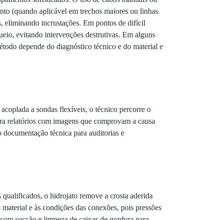
ento (quando aplicável em trechos maiores ou linhas
, eliminando incrustações. Em pontos de difícil
ueio, evitando intervenções destrutivas. Em alguns
método depende do diagnóstico técnico e do material e
coplada a sondas flexíveis, o técnico percorre o
 gera relatórios com imagens que comprovam a causa
o documentação técnica para auditorias e
qualificados, o hidrojato remove a crosta aderida
 material e às condições das conexões, pois pressões
 com sucção e limpeza de caixas de gordura para