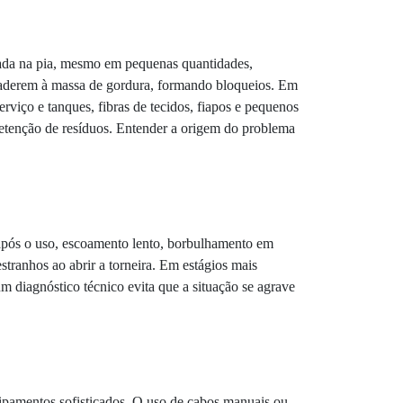
jada na pia, mesmo em pequenas quantidades,
m aderem à massa de gordura, formando bloqueios. Em
rviço e tanques, fibras de tecidos, fiapos e pequenos
 retenção de resíduos. Entender a origem do problema
 após o uso, escoamento lento, borbulhamento em
stranhos ao abrir a torneira. Em estágios mais
um diagnóstico técnico evita que a situação se agrave
uipamentos sofisticados. O uso de cabos manuais ou