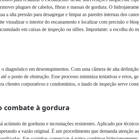
remover plugues de cabelos, fibras e massas de gordura. O hidrojateam
ua a alta pressão para desagregar e limpar as paredes internas dos canos
te visualizar o interior do encanamento e localizar com precisão o bloq
l acumulado em caixas de inspeção ou sifões. Importante: a escolha do 
o diagnóstico em desentupimentos. Com uma câmera de alta definição a
ia até o ponto de obstrução. Esse processo minimiza tentativas e erros,
ara clientes corporativos e condomínios, o laudo de inspeção serve com
no combate à gordura
 acúmulo de gorduras e incrustações resistentes. Aplicado por técnicos 
ecuperando a vazão original. É um procedimento que demanda atenção ao
ragilizadas. Em cozinhas comerciais é rotina combinar hidrojateamento