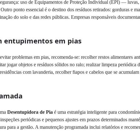
urança: uso de Equipamentos de Proteção Individual (EPI) — luvas, b
utro ponto essencial é o destino dos resíduos retirados: gorduras e ma
inação do solo e das redes públicas. Empresas responsáveis document
m entupimentos em pias
evitar problemas em pias, recomenda-se: recolher restos alimentares ant
evitar jogar objetos e resíduos sólidos no ralo; realizar limpeza periódic
 residências com lavanderia, recolher fiapos e cabelos que se acumulam
ramada
 uma
Desentupidora de Pia
é uma estratégia inteligente para condomíni
-inspeções periódicas e pequenos ajustes em prazos determinados mant
ura para a gestão. A manutenção programada inclui relatórios e recome