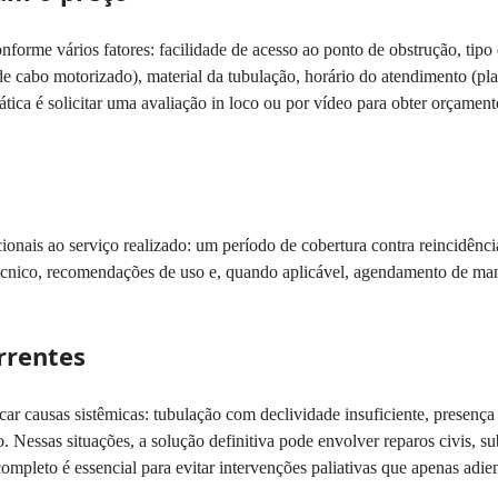
nforme vários fatores: facilidade de acesso ao ponto de obstrução, tip
de cabo motorizado), material da tubulação, horário do atendimento (pl
tica é solicitar uma avaliação in loco ou por vídeo para obter orçament
ionais ao serviço realizado: um período de cobertura contra reincidênc
 técnico, recomendações de uso e, quando aplicável, agendamento de 
rrentes
r causas sistêmicas: tubulação com declividade insuficiente, presença 
Nessas situações, a solução definitiva pode envolver reparos civis, sub
mpleto é essencial para evitar intervenções paliativas que apenas adi