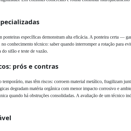
specializadas
om ponteiras específicas demonstram alta eficácia. A ponteira certa — 
tá no conhecimento técnico: saber quando interromper a rotação para evi
do sifão e teste de vazão.
os: prós e contras
o temporário, mas têm riscos: corroem material metálico, fragilizam ju
ógicas degradam matéria orgânica com menor impacto corrosivo e ambie
ica quando há obstruções consolidadas. A avaliação de um técnico indi
ável