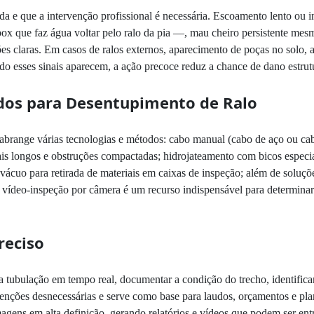
da e que a intervenção profissional é necessária. Escoamento lento ou
x que faz água voltar pelo ralo da pia —, mau cheiro persistente mesm
es claras. Em casos de ralos externos, aparecimento de poças no solo,
esses sinais aparecem, a ação precoce reduz a chance de dano estrutur
os para Desentupimento de Ralo
abrange várias tecnologias e métodos: cabo manual (cabo de aço ou cab
ais longos e obstruções compactadas; hidrojateamento com bicos especia
vácuo para retirada de materiais em caixas de inspeção; além de soluçõ
 vídeo-inspeção por câmera é um recurso indispensável para determinar 
reciso
a tubulação em tempo real, documentar a condição do trecho, identificar
ervenções desnecessárias e serve como base para laudos, orçamentos e 
agens em alta definição, gerando relatórios e vídeos que podem ser en