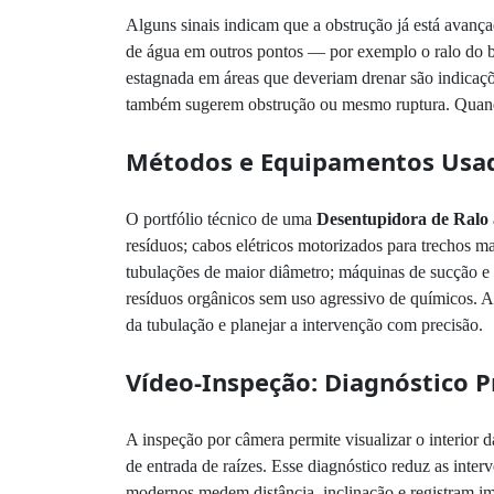
Alguns sinais indicam que a obstrução já está avança
de água em outros pontos — por exemplo o ralo do bo
estagnada em áreas que deveriam drenar são indicaçõ
também sugerem obstrução ou mesmo ruptura. Quando 
Métodos e Equipamentos Usad
O portfólio técnico de uma
Desentupidora de Ralo
resíduos; cabos elétricos motorizados para trechos m
tubulações de maior diâmetro; máquinas de sucção e 
resíduos orgânicos sem uso agressivo de químicos. A
da tubulação e planejar a intervenção com precisão.
Vídeo-Inspeção: Diagnóstico P
A inspeção por câmera permite visualizar o interior d
de entrada de raízes. Esse diagnóstico reduz as int
modernos medem distância, inclinação e registram im