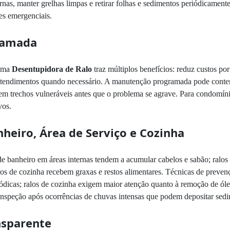
as, manter grelhas limpas e retirar folhas e sedimentos periódicamente
es emergenciais.
ramada
 uma
Desentupidora de Ralo
traz múltiplos benefícios: reduz custos po
m atendimentos quando necessário. A manutenção programada pode conte
em trechos vulneráveis antes que o problema se agrave. Para condomínio
vos.
nheiro, Área de Serviço e Cozinha
s de banheiro em áreas internas tendem a acumular cabelos e sabão; ralo
los de cozinha recebem graxas e restos alimentares. Técnicas de preven
riódicas; ralos de cozinha exigem maior atenção quanto à remoção de ó
 inspeção após ocorrências de chuvas intensas que podem depositar sed
nsparente