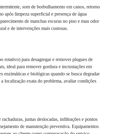
 intermitente, som de borbulhamento em canos, retorno
o após limpeza superficial e presença de água
 aparecimento de manchas escuras no piso e mau odor
al e de intervenções mais custosas.
o rotativo) para desagregar e remover plugues de
is, ideal para remover gordura e incrustações em
es enzimáticas e biológicas quando se busca degradar
a localização exata do problema, avaliar condições
 rachaduras, juntas deslocadas, infiltrações e pontos
planejamento de manutenção preventiva. Equipamentos
tregues ao cliente como comprovação do serviço