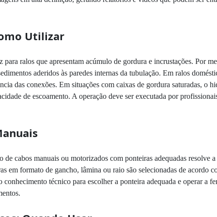
omo Utilizar
 para ralos que apresentam acúmulo de gordura e incrustações. Por mei
sedimentos aderidos às paredes internas da tubulação. Em ralos doméstic
istência das conexões. Em situações com caixas de gordura saturadas, o
pacidade de escoamento. A operação deve ser executada por profissionais
Manuais
so de cabos manuais ou motorizados com ponteiras adequadas resolve a 
ras em formato de gancho, lâmina ou raio são selecionadas de acordo 
 no conhecimento técnico para escolher a ponteira adequada e operar a f
mentos.