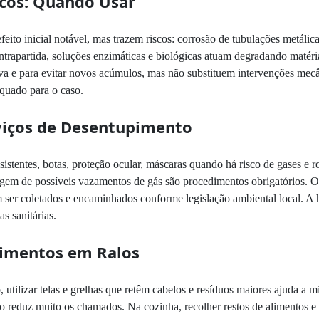
cos: Quando Usar
ito inicial notável, mas trazem riscos: corrosão de tubulações metálica
trapartida, soluções enzimáticas e biológicas atuam degradando matéria
 e para evitar novos acúmulos, mas não substituem intervenções mecâ
equado para o caso.
viços de Desentupimento
istentes, botas, proteção ocular, máscaras quando há risco de gases e r
agem de possíveis vazamentos de gás são procedimentos obrigatórios. Ou
m ser coletados e encaminhados conforme legislação ambiental local. A h
s sanitárias.
pimentos em Ralos
utilizar telas e grelhas que retêm cabelos e resíduos maiores ajuda a mi
alo reduz muito os chamados. Na cozinha, recolher restos de alimentos e