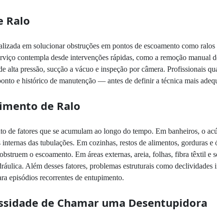
e Ralo
lizada em solucionar obstruções em pontos de escoamento como ralos de
serviço contempla desde intervenções rápidas, como a remoção manual d
de alta pressão, sucção a vácuo e inspeção por câmera. Profissionais qu
ponto e histórico de manutenção — antes de definir a técnica mais adeq
imento de Ralo
o de fatores que se acumulam ao longo do tempo. Em banheiros, o acúmu
ternas das tubulações. Em cozinhas, restos de alimentos, gorduras e ó
obstruem o escoamento. Em áreas externas, areia, folhas, fibra têxtil e
ráulica. Além desses fatores, problemas estruturais como declividades 
ra episódios recorrentes de entupimento.
ssidade de Chamar uma Desentupidora