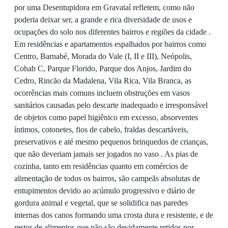
por uma Desentupidora em Gravataí refletem, como não
poderia deixar ser, a grande e rica diversidade de usos e
ocupações do solo nos diferentes bairros e regiões da cidade .
Em residências e apartamentos espalhados por bairros como
Centro, Barnabé, Morada do Vale (I, II e III), Neópolis,
Cohab C, Parque Florido, Parque dos Anjos, Jardim do
Cedro, Rincão da Madalena, Vila Rica, Vila Branca, as
ocorrências mais comuns incluem obstruções em vasos
sanitários causadas pelo descarte inadequado e irresponsável
de objetos como papel higiênico em excesso, absorventes
íntimos, cotonetes, fios de cabelo, fraldas descartáveis,
preservativos e até mesmo pequenos brinquedos de crianças,
que não deveriam jamais ser jogados no vaso . As pias de
cozinha, tanto em residências quanto em comércios de
alimentação de todos os bairros, são campeãs absolutas de
entupimentos devido ao acúmulo progressivo e diário de
gordura animal e vegetal, que se solidifica nas paredes
internas dos canos formando uma crosta dura e resistente, e de
restos de alimentos que não são devidamente retidos por