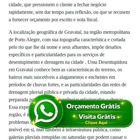
cidade, que pressionem o cliente a fechar negócio
rapidamente, sem dar tempo para reflexão, ou que se recusem
a fornecer orçamento por escrito e nota fiscal.
A localização geográfica de Gravataí, na região metropolitana
de Porto Alegre, com sua topografia característica e cortada
pelo rio que lhe dá nome e seus afluentes, impõe desafios
específicos e particularidades para os serviços de
desentupimento e drenagem na cidade . Uma Desentupidora
em Gravataí conhece bem as características do terreno, os
bairros mais suscetíveis a alagamentos e enchentes em
períodos de chuvas fortes, e as particularidades das redes de
drenagem pluvial pública e privada da cidade, estando
preparada para atender emergências relacionadas a chuvas .
Essa expertise local, adquirida ao longo de anos de atuação na
região, é inestimável para diagnosticar corretamente
problemas que podem estar relacionados não apenas ao
imóvel em si, mas também à infraestrutura pública, como
galerias pluviais entupidas ou saturadas que podem causar o