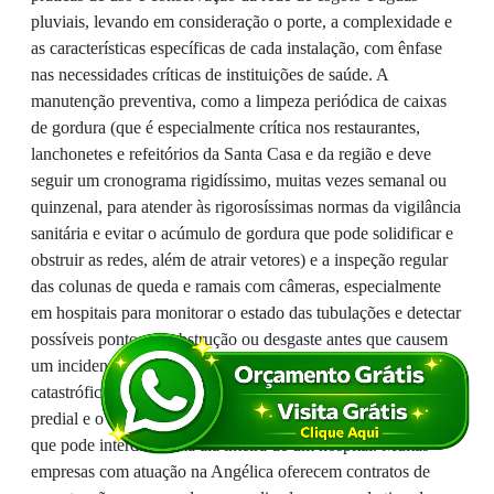
pluviais, levando em consideração o porte, a complexidade e
as características específicas de cada instalação, com ênfase
nas necessidades críticas de instituições de saúde. A
manutenção preventiva, como a limpeza periódica de caixas
de gordura (que é especialmente crítica nos restaurantes,
lanchonetes e refeitórios da Santa Casa e da região e deve
seguir um cronograma rigidíssimo, muitas vezes semanal ou
quinzenal, para atender às rigorosíssimas normas da vigilância
sanitária e evitar o acúmulo de gordura que pode solidificar e
obstruir as redes, além de atrair vetores) e a inspeção regular
das colunas de queda e ramais com câmeras, especialmente
em hospitais para monitorar o estado das tubulações e detectar
possíveis pontos de obstrução ou desgaste antes que causem
um incidente, é um serviço que evita emergências
catastróficas, o desgaste prematuro de toda a infraestrutura
predial e o stress de ter que lidar com uma obra emergencial
que pode interditar uma ala inteira de um hospital. Muitas
empresas com atuação na Angélica oferecem contratos de