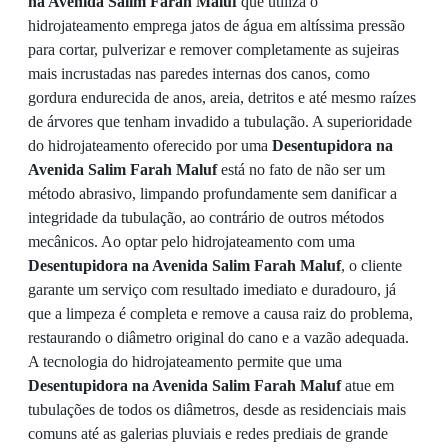
na Avenida Salim Farah Maluf
que utiliza o
hidrojateamento emprega jatos de água em altíssima pressão
para cortar, pulverizar e remover completamente as sujeiras
mais incrustadas nas paredes internas dos canos, como
gordura endurecida de anos, areia, detritos e até mesmo raízes
de árvores que tenham invadido a tubulação. A superioridade
do hidrojateamento oferecido por uma
Desentupidora na
Avenida Salim Farah Maluf
está no fato de não ser um
método abrasivo, limpando profundamente sem danificar a
integridade da tubulação, ao contrário de outros métodos
mecânicos. Ao optar pelo hidrojateamento com uma
Desentupidora na Avenida Salim Farah Maluf
, o cliente
garante um serviço com resultado imediato e duradouro, já
que a limpeza é completa e remove a causa raiz do problema,
restaurando o diâmetro original do cano e a vazão adequada.
A tecnologia do hidrojateamento permite que uma
Desentupidora na Avenida Salim Farah Maluf
atue em
tubulações de todos os diâmetros, desde as residenciais mais
comuns até as galerias pluviais e redes prediais de grande