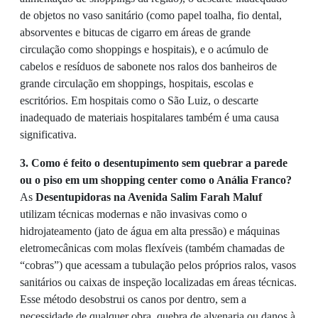
de objetos no vaso sanitário (como papel toalha, fio dental,
absorventes e bitucas de cigarro em áreas de grande
circulação como shoppings e hospitais), e o acúmulo de
cabelos e resíduos de sabonete nos ralos dos banheiros de
grande circulação em shoppings, hospitais, escolas e
escritórios. Em hospitais como o São Luiz, o descarte
inadequado de materiais hospitalares também é uma causa
significativa.
3. Como é feito o desentupimento sem quebrar a parede
ou o piso em um shopping center como o Anália Franco?
As
Desentupidoras na Avenida Salim Farah Maluf
utilizam técnicas modernas e não invasivas como o
hidrojateamento (jato de água em alta pressão) e máquinas
eletromecânicas com molas flexíveis (também chamadas de
“cobras”) que acessam a tubulação pelos próprios ralos, vasos
sanitários ou caixas de inspeção localizadas em áreas técnicas.
Esse método desobstrui os canos por dentro, sem a
necessidade de qualquer obra, quebra de alvenaria ou danos à