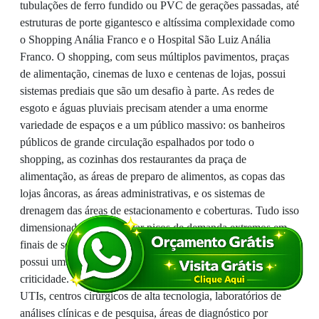
tubulações de ferro fundido ou PVC de gerações passadas, até
estruturas de porte gigantesco e altíssima complexidade como
o Shopping Anália Franco e o Hospital São Luiz Anália
Franco. O shopping, com seus múltiplos pavimentos, praças
de alimentação, cinemas de luxo e centenas de lojas, possui
sistemas prediais que são um desafio à parte. As redes de
esgoto e águas pluviais precisam atender a uma enorme
variedade de espaços e a um público massivo: os banheiros
públicos de grande circulação espalhados por todo o
shopping, as cozinhas dos restaurantes da praça de
alimentação, as áreas de preparo de alimentos, as copas das
lojas âncoras, as áreas administrativas, e os sistemas de
drenagem das áreas de estacionamento e coberturas. Tudo isso
dimensionado para suportar picos de demanda extremos em
finais de semana e feriados. O Hospital São Luiz, por sua vez,
possui um sistema hidráulico de altíssima complexidade e
criticidade. Suas redes precisam atender a alas de internação,
UTIs, centros cirúrgicos de alta tecnologia, laboratórios de
análises clínicas e de pesquisa, áreas de diagnóstico por