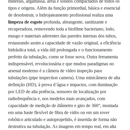
minerais, argamassa, areia e sólidos compactados de todos os
tipos e origens. Além da função primordial, básica e essencial
de desobstruir, o hidrojateamento profissional realiza uma
limpeza de esgoto
profunda, abrangente, sanitizante e
recuperadora, removendo toda a biofilme bacteriano, lodo,
musgo e materiais aderentes das paredes internas dos tubos,
restaurando assim a capacidade de vazão original, a eficiência
hidráulica total, a vida útil prolongada e o funcionamento
perfeito da tubulação, como se fosse nova. Outra ferramenta
indispensável, revolucionária e que mudou paradigmas no
arsenal moderno é a câmera de vídeo inspeção para
tubulações (pipe inspection camera). Uma minicâmera de alta
definição (HD), à prova d’água e impactos, com iluminação
por LED de alta potência, sensores de localização por
radiofrequência e, nos modelos mais avançados, com
capacidade de medição de diâmetro e giro de 360°, montada
em uma haste flexível de fibra de vidro ou em um rover
robótico articulado e autopropelido, é inserida de forma não
destrutiva na tubulação. As imagens em tempo real, em alta