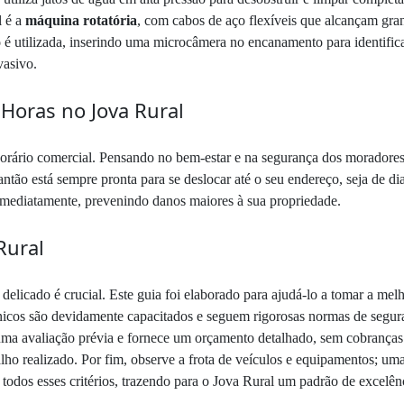
l é a
máquina rotatória
, com cabos de aço flexíveis que alcançam gra
o
é utilizada, inserindo uma microcâmera no encanamento para identifica
vasivo.
Horas no Jova Rural
rário comercial. Pensando no bem-estar e na segurança dos moradores
ntão está sempre pronta para se deslocar até o seu endereço, seja de di
o imediatamente, prevenindo danos maiores à sua propriedade.
Rural
 delicado é crucial. Este guia foi elaborado para ajudá-lo a tomar a melh
nicos são devidamente capacitados e seguem rigorosas normas de segur
ma avaliação prévia e fornece um orçamento detalhado, sem cobranças d
alho realizado. Por fim, observe a frota de veículos e equipamentos; u
todos esses critérios, trazendo para o Jova Rural um padrão de excelênc