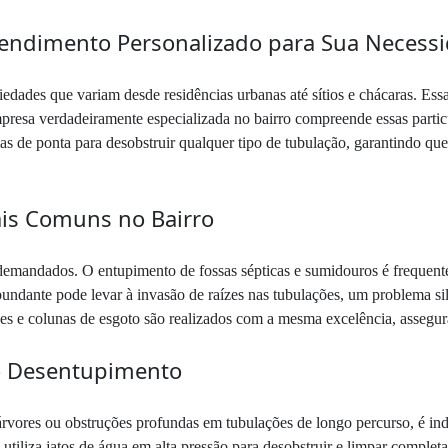
tendimento Personalizado para Sua Necess
edades que variam desde residências urbanas até sítios e chácaras. Es
mpresa verdadeiramente especializada no bairro compreende essas partic
as de ponta para desobstruir qualquer tipo de tubulação, garantindo que 
is Comuns no Bairro
 demandados. O entupimento de fossas sépticas e sumidouros é frequent
ndante pode levar à invasão de raízes nas tubulações, um problema sil
ques e colunas de esgoto são realizados com a mesma excelência, assegu
ao Desentupimento
árvores ou obstruções profundas em tubulações de longo percurso, é i
utiliza jatos de água em alta pressão para desobstruir e limpar comple