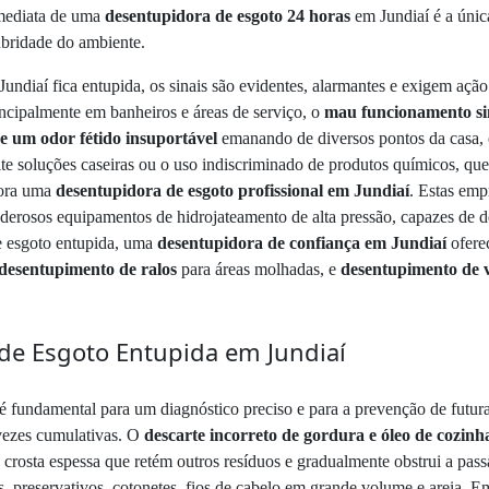
imediata de uma
desentupidora de esgoto 24 horas
em Jundiaí é a única
lubridade do ambiente.
ndiaí fica entupida, os sinais são evidentes, alarmantes e exigem açã
incipalmente em banheiros e áreas de serviço, o
mau funcionamento sim
 e um odor fétido insuportável
emanando de diversos pontos da casa, 
ite soluções caseiras ou o uso indiscriminado de produtos químicos, qu
mora uma
desentupidora de esgoto profissional em Jundiaí
. Estas em
oderosos equipamentos de hidrojateamento de alta pressão, capazes de 
e esgoto entupida, uma
desentupidora de confiança em Jundiaí
ofere
desentupimento de ralos
para áreas molhadas, e
desentupimento de v
de Esgoto Entupida em Jundiaí
 é fundamental para um diagnóstico preciso e para a prevenção de futur
 vezes cumulativas. O
descarte incorreto de gordura e óleo de cozinh
a crosta espessa que retém outros resíduos e gradualmente obstrui a pa
, preservativos, cotonetes, fios de cabelo em grande volume e areia. Em