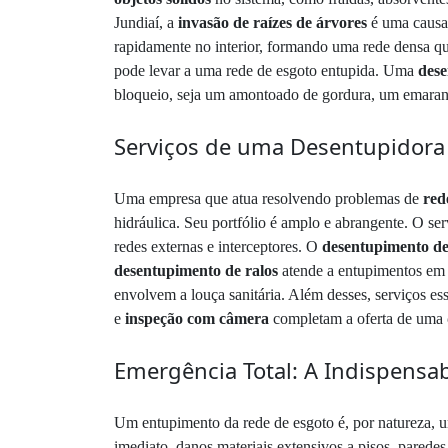
Jundiaí, a
invasão de raízes de árvores
é uma causa 
rapidamente no interior, formando uma rede densa qu
pode levar a uma rede de esgoto entupida. Uma
dese
bloqueio, seja um amontoado de gordura, um emaranha
Serviços de uma Desentupidora
Uma empresa que atua resolvendo problemas de
red
hidráulica. Seu portfólio é amplo e abrangente. O se
redes externas e interceptores. O
desentupimento de
desentupimento de ralos
atende a entupimentos em á
envolvem a louça sanitária. Além desses, serviços e
e
inspeção com câmera
completam a oferta de uma
Emergência Total: A Indispensa
Um entupimento da rede de esgoto é, por natureza, u
imediato, danos materiais extensivos a pisos, parede