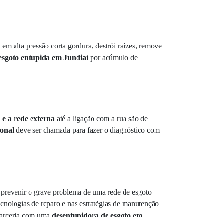
em alta pressão corta gordura, destrói raízes, remove
esgoto entupida em Jundiaí
por acúmulo de
 e a rede externa
até a ligação com a rua são de
ional
deve ser chamada para fazer o diagnóstico com
a prevenir o grave problema de uma rede de esgoto
ecnologias de reparo e nas estratégias de manutenção
 parceria com uma
desentupidora de esgoto em