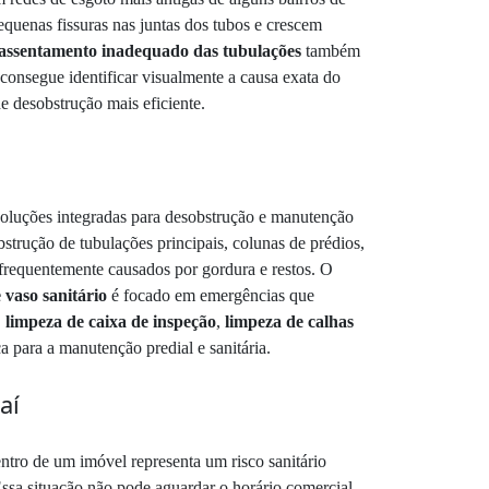
quenas fissuras nas juntas dos tubos e crescem
 assentamento inadequado das tubulações
também
 consegue identificar visualmente a causa exata do
e desobstrução mais eficiente.
soluções integradas para desobstrução e manutenção
strução de tubulações principais, colunas de prédios,
 frequentemente causados por gordura e restos. O
vaso sanitário
é focado em emergências que
,
limpeza de caixa de inspeção
,
limpeza de calhas
a para a manutenção predial e sanitária.
aí
tro de um imóvel representa um risco sanitário
Essa situação não pode aguardar o horário comercial.