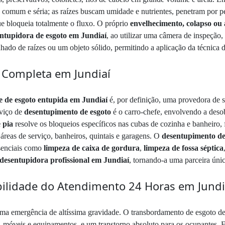
comum e séria; as raízes buscam umidade e nutrientes, penetram por pe
e bloqueia totalmente o fluxo. O próprio
envelhecimento, colapso ou
ntupidora de esgoto em Jundiaí
, ao utilizar uma câmera de inspeção,
do de raízes ou um objeto sólido, permitindo a aplicação da técnica d
 Completa em Jundiaí
e de esgoto entupida em Jundiaí
é, por definição, uma provedora de 
rviço de
desentupimento de esgoto
é o carro-chefe, envolvendo a desob
 pia
resolve os bloqueios específicos nas cubas de cozinha e banheiro,
reas de serviço, banheiros, quintais e garagens. O
desentupimento de 
ssenciais como
limpeza de caixa de gordura
,
limpeza de fossa séptica
desentupidora profissional em Jundiaí
, tornando-a uma parceira únic
bilidade do Atendimento 24 Horas em Jundi
ma emergência de altíssima gravidade. O transbordamento de esgoto den
s, móveis e equipamentos, e um transtorno absoluto para os ocupantes. 