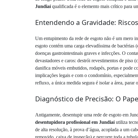
Jundiaí
qualificada é o elemento mais crítico para um
Entendendo a Gravidade: Riscos 
Um entupimento da rede de esgoto não é um mero inco
esgoto contém uma carga elevadíssima de bactérias (c
doenças gastrointestinais graves e infecções. O cont
devastadores e caros: destrói revestimentos de piso (
danifica móveis embutidos, rodapés, portas e pode com
implicações legais e com o condomínio, especialmente
refluxo, a única medida segura é isolar a área, para
Diagnóstico de Precisão: O Pa
Antigamente, desentupir uma rede de esgoto em Jundi
desentupidora profissional em Jundiaí
utiliza tecn
de alta resolução, à prova d’água, acoplada a um cabo
removido, caixa de inspeção) e percorre toda a tubul