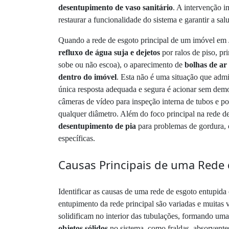
desentupimento de vaso sanitário
. A intervenção 
restaurar a funcionalidade do sistema e garantir a sa
Quando a rede de esgoto principal de um imóvel em Ju
refluxo de água suja e dejetos
por ralos de piso, pr
sobe ou não escoa), o aparecimento de
bolhas de ar
dentro do imóvel
. Esta não é uma situação que adm
única resposta adequada e segura é acionar sem de
câmeras de vídeo para inspeção interna de tubos e p
qualquer diâmetro. Além do foco principal na rede d
desentupimento de pia
para problemas de gordura,
específicas.
Causas Principais de uma Rede 
Identificar as causas de uma rede de esgoto entupida
entupimento da rede principal são variadas e muitas
solidificam no interior das tubulações, formando um
objetos sólidos
no sistema, como fraldas, absorventes