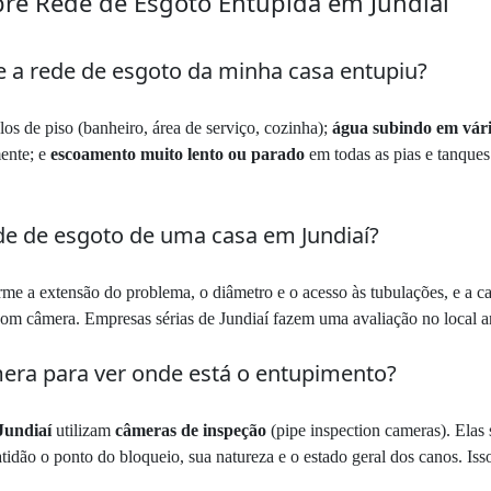
re Rede de Esgoto Entupida em Jundiaí
e a rede de esgoto da minha casa entupiu?
los de piso (banheiro, área de serviço, cozinha);
água subindo em vário
mente; e
escoamento muito lento ou parado
em todas as pias e tanques
ede de esgoto de uma casa em Jundiaí?
me a extensão do problema, o diâmetro e o acesso às tubulações, e a c
com câmera. Empresas sérias de Jundiaí fazem uma avaliação no local an
era para ver onde está o entupimento?
Jundiaí
utilizam
câmeras de inspeção
(pipe inspection cameras). Elas
tidão o ponto do bloqueio, sua natureza e o estado geral dos canos. Is