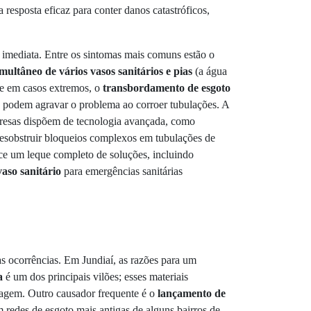
 resposta eficaz para conter danos catastróficos,
o imediata. Entre os sintomas mais comuns estão o
ultâneo de vários vasos sanitários e pias
(a água
e em casos extremos, o
transbordamento de esgoto
e podem agravar o problema ao corroer tubulações. A
presas dispõem de tecnologia avançada, como
desobstruir bloqueios complexos em tubulações de
ce um leque completo de soluções, incluindo
aso sanitário
para emergências sanitárias
as ocorrências. Em Jundiaí, as razões para um
a
é um dos principais vilões; esses materiais
ssagem. Outro causador frequente é o
lançamento de
 redes de esgoto mais antigas de alguns bairros de