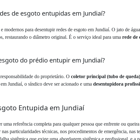
des de esgoto entupidas em Jundiaí?
 modernos para desentupir redes de esgoto em Jundiaí. O jato de água 
os, restaurando o diâmetro original. É o serviço ideal para uma
rede de 
esgoto do prédio entupir em Jundiaí?
 responsabilidade do proprietário. O
coletor principal (tubo de queda)
em Jundiaí, o síndico deve ser acionado e uma
desentupidora profiss
sgoto Entupida em Jundiaí
er uma referência completa para qualquer pessoa que enfrente ou queir
nas particularidades técnicas, nos procedimentos de emergência, nas t
alha sistêmica que exige uma abordagem sistêmica e profissional, e a