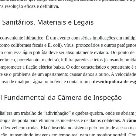
a resolução eficaz e definitiva.
Sanitários, Materiais e Legais
nveniente hidráulico. É um evento com sérias implicações em múltiplas 
omo coliformes fecais e E. coli), vírus, protozoários e outros patógeno
ato com essa água poluída deve ser absolutamente evitado. Do ponto de 
cerâmica, porcelanato, madeira), infiltra paredes e tetos (causando umi
prometer a fiação elétrica baixa. O odor característico e penetrante é 
 se o problema de um apartamento causar danos a outro. A velocidade d
r o uso de qualquer água no imóvel e contatar uma
desentupidora de esg
pel Fundamental da Câmera de Inspeção
aí era um trabalho de “adivinhação” e quebra-quebra, onde se abriam 
ologia de ponta para eliminar as incertezas e os danos colaterais. A
câme
 flexível com rodas. Ela é inserida no sistema pelo ponto de acesso mai
ação, transmitindo imagens em tempo real para um monitor portátil. Com