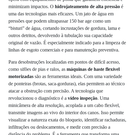
minimizam impactos. O
hidrojateamento de alta pressão
é
uma das tecnologias mais eficazes. Um jato de água em
pressões que podem ultrapassar 150 bar age como um
“bisturi” de água, cortando incrustações de gordura, lama e
outros detritos, devolvendo à tubulação sua capacidade
original de vazão. É especialmente indicado para a limpeza de
linhas de esgoto comerciais e para manutenção preventiva.
Para desobstruções localizadas em pontos de difícil acesso,
como sifões de pias e ralos, as
máquinas de haste flexível
motorizadas
são as ferramentas ideais. Com uma variedade
de ponteiras (brotas, saca-gorduras), elas permitem ao técnico
atacar a obstrução com precisão. A tecnologia que
revolucionou o diagnóstico é a
vídeo inspeção
. Uma
minicâmera de alta resolução, acoplada a um cabo flexível,
transmite imagens ao vivo do interior dos canos. Isso permite
visualizar a natureza exata do bloqueio, identificar rachaduras,
infiltrações ou deslocamentos, e medir com precisão a
distância do problema. É a ferramenta que transforma uma