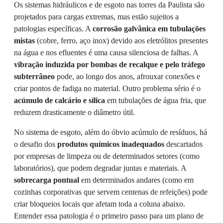
Os sistemas hidráulicos e de esgoto nas torres da Paulista são
projetados para cargas extremas, mas estão sujeitos a
patologias específicas. A
corrosão galvânica em tubulações
mistas
(cobre, ferro, aço inox) devido aos eletrólitos presentes
na água e nos efluentes é uma causa silenciosa de falhas. A
vibração induzida por bombas de recalque e pelo tráfego
subterrâneo
pode, ao longo dos anos, afrouxar conexões e
criar pontos de fadiga no material. Outro problema sério é o
acúmulo de calcário e sílica
em tubulações de água fria, que
reduzem drasticamente o diâmetro útil.
No sistema de esgoto, além do óbvio acúmulo de resíduos, há
o desafio dos
produtos químicos inadequados
descartados
por empresas de limpeza ou de determinados setores (como
laboratórios), que podem degradar juntas e materiais. A
sobrecarga pontual
em determinados andares (como em
cozinhas corporativas que servem centenas de refeições) pode
criar bloqueios locais que afetam toda a coluna abaixo.
Entender essa patologia é o primeiro passo para um plano de